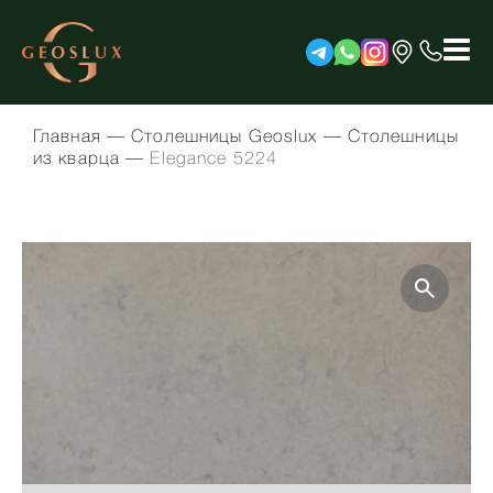
Главная
—
Столешницы Geoslux
—
Столешницы
из кварца
—
Elegance 5224