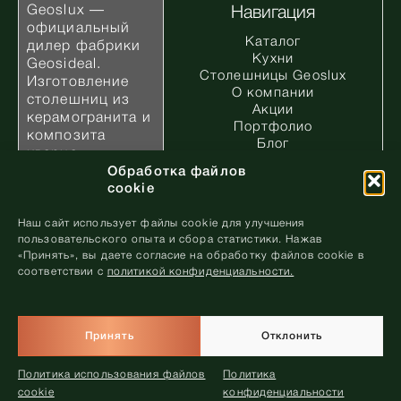
Geoslux —
Навигация
официальный
Каталог
дилер фабрики
Кухни
Geosideal.
Столешницы Geoslux
Изготовление
О компании
столешниц из
Акции
керамогранита и
Портфолио
композита
Блог
кварца.
Клиентам
Обработка файлов
Дизайнерам и
cookie
архитекторам
Контакты
Наш сайт использует файлы cookie для улучшения
Запись в
пользовательского опыта и сбора статистики. Нажав
салон
«Принять», вы даете согласие на обработку файлов cookie в
соответствии с
политикой конфиденциальности.
ООО «Геослюкс и К» УНП 193825948 Республика
Принять
Отклонить
Запись в
Беларусь, г. Минск, ул. Гало, д. 76
салон
Политика использования файлов
Политика
Политика конфиденциальности
cookie
конфиденциальности