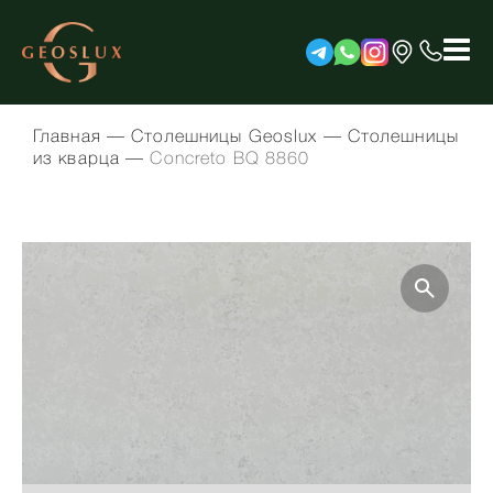
Главная
—
Столешницы Geoslux
—
Столешницы
из кварца
—
Concreto BQ 8860