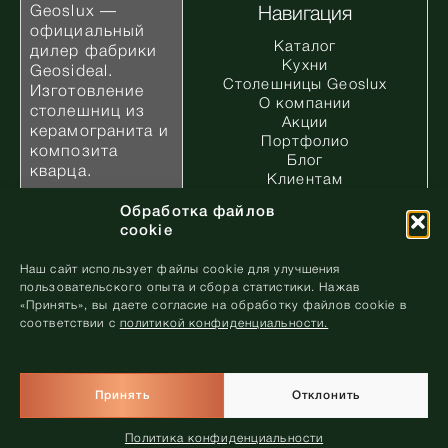
Geoslux —
Навигация
официальный
Каталог
дилер фабрики
Кухни
Geosideal.
Столешницы Geoslux
Изготовление
О компании
столешниц из
Акции
керамогранита и
Портфолио
композита
Блог
кварца.
Клиентам
Дизайнерам и
Обработка файлов
архитекторам
cookie
Контакты
Запись в
Наш сайт использует файлы cookie для улучшения
салон
пользовательского опыта и сбора статистики. Нажав
«Принять», вы даете согласие на обработку файлов cookie в
соответствии с
политикой конфиденциальности.
ООО «Геослюкс и К» УНП 193825948 Республика
Запись в
Беларусь, г. Минск, ул. Гало, д. 76
Принять
Отклонить
салон
Политика конфиденциальности
Политика конфиденциальности